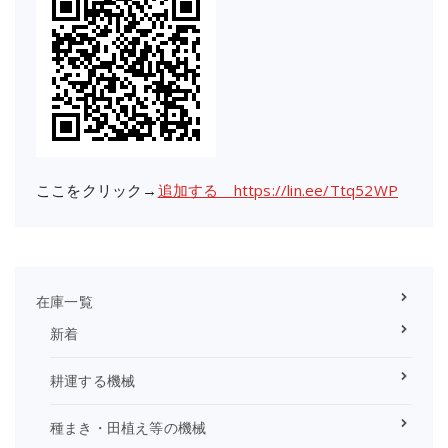
ここをクリック→
追加する https://lin.ee/Ttq52WP
在庫一覧
新着
耕運する機械
種まき・田植え等の機械