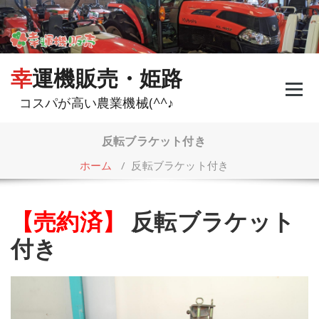
コ
ン
テ
ン
ツ
幸運機販売・姫路
へ
ス
コスパが高い農業機械(^^♪
キ
ッ
プ
反転ブラケット付き
ホーム
/
反転ブラケット付き
【売約済】
反転ブラケット
付き