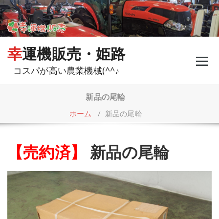
コ
ン
テ
ン
ツ
幸運機販売・姫路
へ
ス
コスパが高い農業機械(^^♪
キ
ッ
プ
新品の尾輪
ホーム
/
新品の尾輪
【売約済】
新品の尾輪