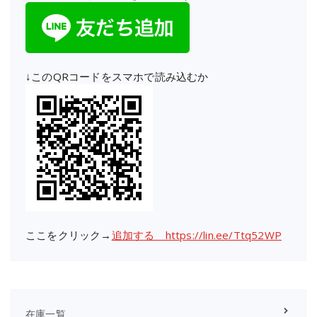
↓このQRコードをスマホで読み込むか
ここをクリック→
追加する https://lin.ee/Ttq52WP
在庫一覧