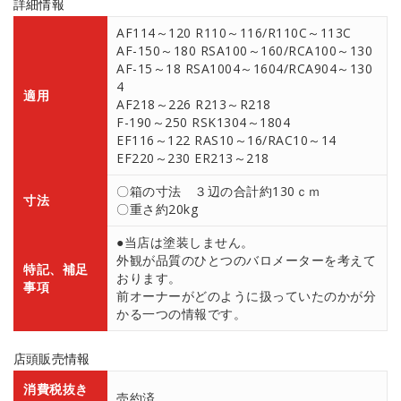
詳細情報
AF114～120 R110～116/R110C～113C
AF-150～180 RSA100～160/RCA100～130
AF-15～18 RSA1004～1604/RCA904～130
4
適用
AF218～226 R213～R218
F-190～250 RSK1304～1804
EF116～122 RAS10～16/RAC10～14
EF220～230 ER213～218
〇箱の寸法 ３辺の合計約130ｃｍ
寸法
〇重さ約20kg
●当店は塗装しません。
外観が品質のひとつのバロメーターを考えて
特記、補足
おります。
事項
前オーナーがどのように扱っていたのかが分
かる一つの情報です。
店頭販売情報
消費税抜き
売約済