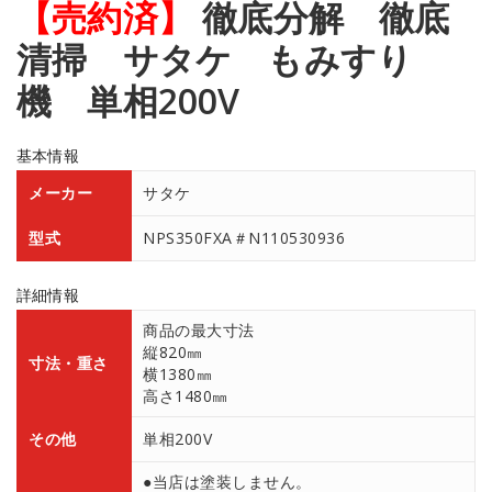
【売約済】
徹底分解 徹底
清掃 サタケ もみすり
機 単相200V
基本情報
メーカー
サタケ
型式
NPS350FXA＃N110530936
詳細情報
商品の最大寸法
縦820㎜
寸法・重さ
横1380㎜
高さ1480㎜
その他
単相200V
●当店は塗装しません。