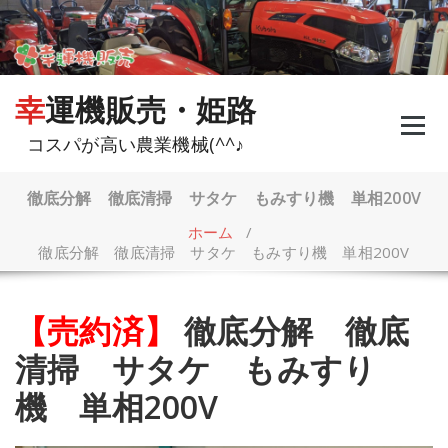
コ
ン
テ
ン
ツ
幸運機販売・姫路
へ
ス
コスパが高い農業機械(^^♪
キ
ッ
プ
徹底分解 徹底清掃 サタケ もみすり機 単相200V
ホーム
/
徹底分解 徹底清掃 サタケ もみすり機 単相200V
【売約済】
徹底分解 徹底
清掃 サタケ もみすり
機 単相200V